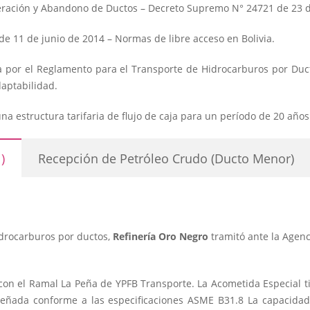
eración y Abandono de Ductos – Decreto Supremo N° 24721 de 23 de
e 11 de junio de 2014 – Normas de libre acceso en Bolivia.
a por el Reglamento para el Transporte de Hidrocarburos por Ductos
daptabilidad.
a estructura tarifaria de flujo de caja para un período de 20 años
)
Recepción de Petróleo Crudo (Ducto Menor)
idrocarburos por ductos,
Refinería Oro Negro
tramitó ante la Agenc
a con el Ramal La Peña de YPFB Transporte. La Acometida Especial
señada conforme a las especificaciones ASME B31.8 La capacidad