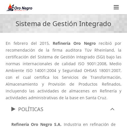
Inicio
Sistema de Gestión Integrado
Quiénes Somos
En febrero del 2015,
Refinería Oro Negro
recibió por
Servicios y Productos
La Empresa
recomendación de la firma auditora Tüv Rheinland, la
certificación del Sistema de Gestión Integrado (SGI) bajo las
Seguridad y Medio Ambiente
Refinería Oro Negro
Carburantes
normas internacionales de calidad ISO 9001:2008, Medio
Ambiente ISO 14001:2004 y Seguridad OHSAS 18001:2007,
Contacto
Sistema de Gestión Integrado
Transporte por Ductos
con el cual certifica los Servicios de Transformación,
Almacenamiento y Provisión de Productos Refinados,
Certificaciones
Ubicación Refinería
incluyendo las actividades de almacenes en Refinería y
actividades administrativas de la base en Santa Cruz.
Ubicación Oficinas
POLÍTICAS
Trabaje con nosotros
Refinería Oro Negro S.A.
Industria en refinación de